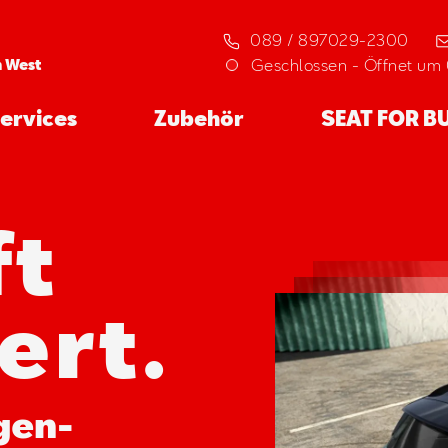
089 / 897029-2300
Geschlossen
-
Öffnet um 
n West
ervices
Zubehör
SEAT FOR B
ft
ert.
gen-