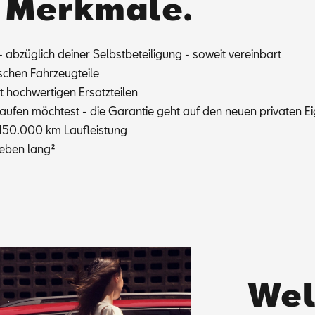
n Merkmale.
 ab­züg­lich dei­ner Selbst­be­tei­li­gung - so­weit ver­ein­bart
schen Fahr­zeug­tei­le
hoch­wer­ti­gen Er­satz­tei­len
u­fen möch­test - die Ga­ran­tie geht auf den neu­en pri­va­ten Ei
d 150.000 km Lauf­leis­tung
­le­ben lang
²
Wel