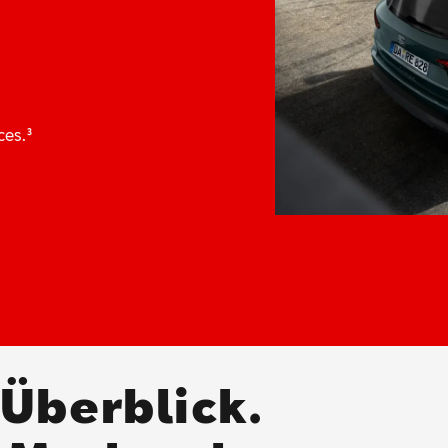
ices.
³
 Überblick.