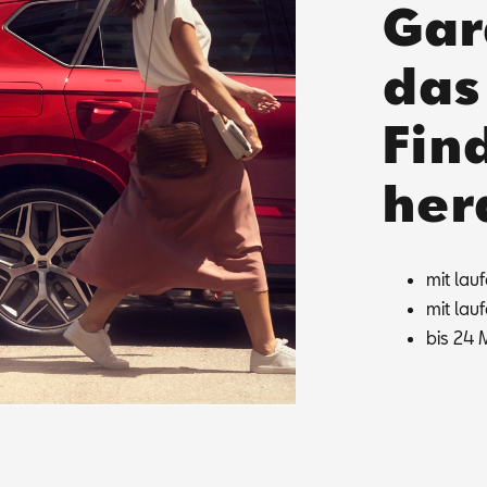
Gar
das
Find
her
mit lau­
mit lau­
bis 24 