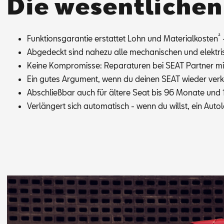
Die wesentliche
²
Funk­ti­ons­ga­ran­tie er­stat­tet Lohn und Ma­te­ri­al­kos­ten
-
Ab­ge­deckt sind na­he­zu alle me­cha­ni­schen und elek­tri­
Kei­ne Kom­pro­mis­se: Re­pa­ra­tu­ren bei SEAT Part­ner mit 
Ein gu­tes Ar­gu­ment, wenn du dei­nen SEAT wie­der ver­ka
Ab­schließ­bar auch für äl­te­re Seat bis 96 Mo­na­te un
Ver­län­gert sich au­to­ma­tisch - wenn du willst, ein Au­to