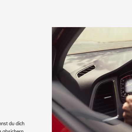
annst du dich
 ab­si­chern.