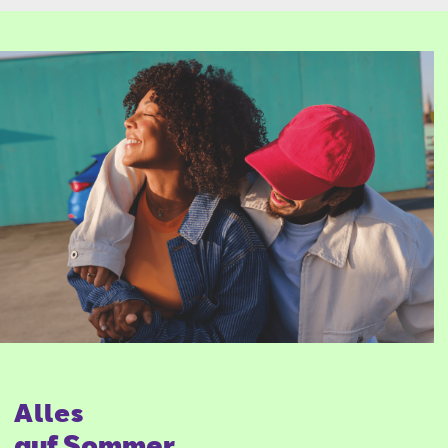
Mors
Ver­kaufs­be­ra­ter
Mail schreiben
Anrufen
Alles
auf Sommer.