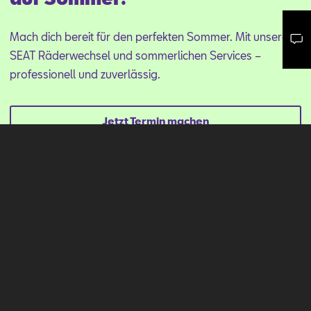
Mach dich bereit für den perfekten Sommer. Mit unserem
SEAT Räderwechsel und sommerlichen Services –
Mail schreiben
Kontaktformular
Anrufen
professionell und zuverlässig.
Jetzt Termin machen